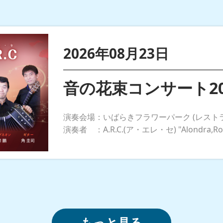
2026年08月23日
音の花束コンサート202
演奏会場：いばらきフラワーパーク (レストラ
演奏者 ：A.R.C.(ア・エレ・セ) "Alondra,Rosa 
もっと見る