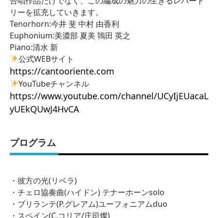
合唱作品だけでなく、この編成の魅力の生きるレパート
リーを拡充していきます。
Tenorhorn:今井 斐 中村 由香利
Euphonium:美濃部 夏美 鴇田 英之
Piano:清水 新
公式WEBサイト
https://cantooriente.com
YouTubeチャンネル
https://www.youtube.com/channel/UCyIjEUacaL
yUEkQUwJ4HvCA
プログラム
・彼方の光(リベラ)
・チェロ協奏曲(ハイドン) テナーホーンsolo
・ブリランテ(P.グレアム)ユーフォニアムduo
・スペイン(C.コリア/庄司燦)