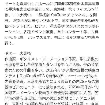
サートを真岡いちごホールにて開催2023年栃木県真岡市
若手演奏家支援事業として、東海林一代リサイタルを開
催。コロナ禍中、「箏桜会 YouTube チャンネル」を開
設。 演奏会が出来ない状況下で、演奏発表の場を動画配
信へシフトした。ピアノ、洋楽器や ダンスとのコラボレ
ーション、各種イベント演奏、自主コンサート等、古典
から現代曲、 ポップスまで、幅広く演奏活動及び指導を
行う。
ギター 大柴拓
作曲家・ギタリスト・アニメーション作家。
常に多数の
公演を主宰し自作楽曲とタンゴを中心に活動。
他の音楽
家のための作曲も多い。
2022年アジア最大規模の映像コ
ンテストDigiCon6 ASIAで自作のアニメーションが丸の
内賞を受賞。
三菱地所協力により東京丸の内26ヶ所の施
設やビルのモニターに
て放映される。
2023年同作がパリ
国際アニメーション映画祭の最優秀音楽部門
に入選。笠
間市の愛宕山伝説、
市内の民話を題材にしたアニメ制
作、
東海村での箏作品の初演など茨城には縁深い。
今年