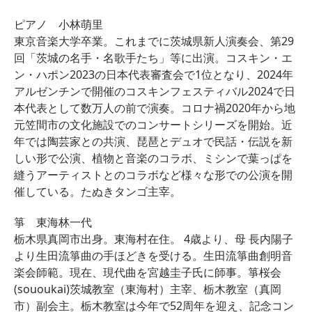
ピアノ 小林萌里
東京音楽大学卒業。これまでに茨城県新人演奏会、第29
回「
茨城の名手・名歌手たち」等に出演。コスキン・エ
ン・
ハポン2023の日本代表審査会で1位となり、
2024年
アルゼンチンで開催のコスキンフェスティバル2024
で日
本代表として数万人の前で演奏。
コロナ禍2020年から地
元笠間市の文化施設でのコンサートシリ
ーズを開始。近
年では陶芸家との共演、琵琶とデュオで民話・
伝説を新
しい形で公演、植物と音楽のコラボ、
ミシンで葉っぱを
縫うアーティストとのコラボなど様々な形での公
演を開
催している。たぬきタンゴ主宰。
箏 東海林一代
栃木県真岡市出身。東海村在住。 4歳より、母 長内陽子
より生田流箏曲の手ほどきを受ける。生田流箏曲創明音
楽会師範。現在、現代曲を宮越圭子氏に師事。箏桜会
(sououkai)茨城教室（東海村）主宰、栃木教室（真岡
市）副会主。栃木教室は今年で52周年を迎え、記念コン