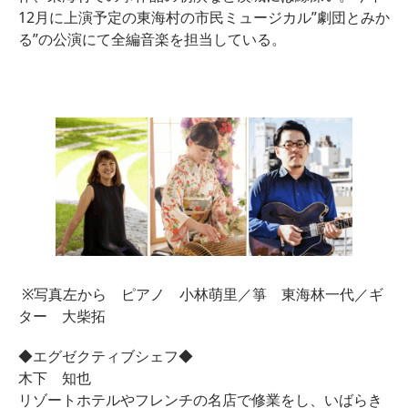
12月に上演予定の東海村の市民ミュージカル”
劇団とみか
る”の公演にて全編音楽を担当している。
※写真左から ピアノ 小林萌里／箏 東海林一代／ギ
ター 大柴拓
◆エグゼクティブシェフ◆
木下 知也
リゾートホテルやフレンチの名店で修業をし、いばらき